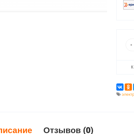
К
элект
писание
Отзывов (0)