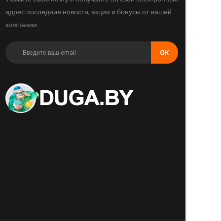
адрес последние новости, акции и бонусы от нашей
компании.
OК