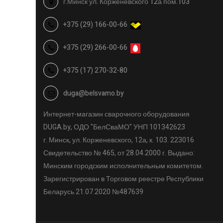
г.Минск ул. Корженевского 12а пом.103
+375 (29) 166-00-66
+375 (29) 266-00-66
+375 (17) 270-32-80
duga@belsvamo.by
Интернет-магазин сварочного оборудования
DUGA.by, ОДО "БелСваМО" УНП 101342623
г. Минск, ул. Корженевского, 12а, к. 103. 223016
Свидетельство № 465, от 28.04.2000 г. Выдано:
Минским городским исполнительным комитетом.
Зарегистрирован в Торговом реестре Республики
Беларусь 21.07.2020 №487639