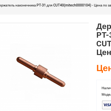
ержатель наконечника PT-31 для CUT40(mitech0000104) - Цена по з
Дер
PT-
CUT
Цен
Цен
Налич
Моде