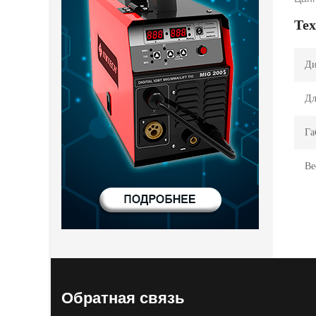
Те
Ди
Дл
Га
Ве
Обратная связь