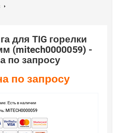
к
га для TIG горелки
мм (mitech0000059) -
а по запросу
а по запросу
ие: Есть в наличии
ль: MITECH0000059