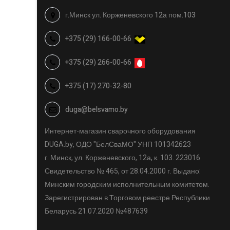
г.Минск ул. Корженевского 12а пом.103
+375 (29) 166-00-66
+375 (29) 266-00-66
+375 (17) 270-32-80
duga@belsvamo.by
Интернет-магазин сварочного оборудования
DUGA.by, ОДО "БелСваМО" УНП 101342623
г. Минск, ул. Корженевского, 12а, к. 103. 223016
Свидетельство № 465, от 28.04.2000 г. Выдано:
Минским городским исполнительным комитетом.
Зарегистрирован в Торговом реестре Республики
Беларусь 21.07.2020 №487639