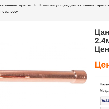
варочные горелки
Комплектующие для сварочных горело
 по запросу
Цан
2.4
Цен
Цен
Налич
Моде