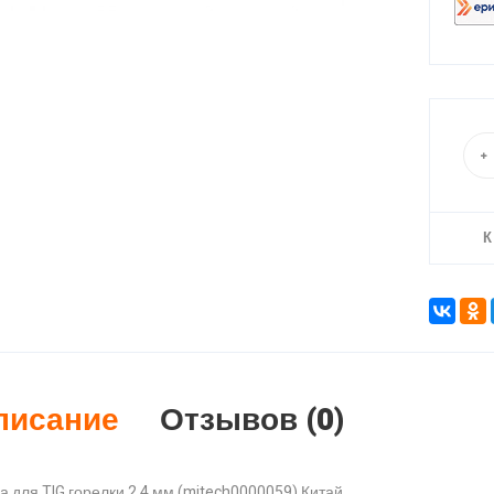
К
писание
Отзывов (0)
а для TIG горелки 2.4 мм (mitech0000059) Китай