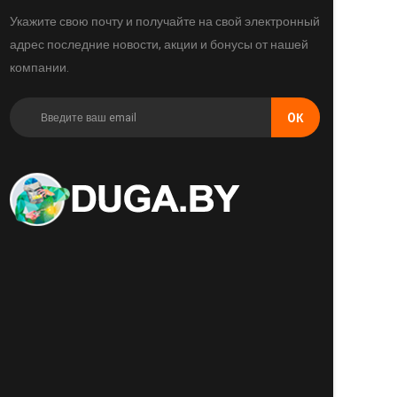
Укажите свою почту и получайте на свой электронный
адрес последние новости, акции и бонусы от нашей
компании.
OК