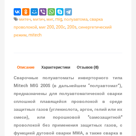
митеч
,
митич
,
миг
,
mig
,
полуавтома
,
сварка
проволокой
,
миг 200
,
200с
,
200s
,
синергетический
режим
,
mitech
Описание
Характеристики
Отзывов (0)
Сварочные полуавтоматы инверторного типа
Mitech
MIG
200
S
(в дальнейшем “полуавтомат”),
предназначены для полуавтоматической сварки
сплошной плавящейся проволокой в среде
защитных газов (углекислота, аргон, гелий или их
смеси), или порошковой "самозащитной"
проволокой без применения защитных газов, с
функцией дуговой сварки ММА, а также сварка в