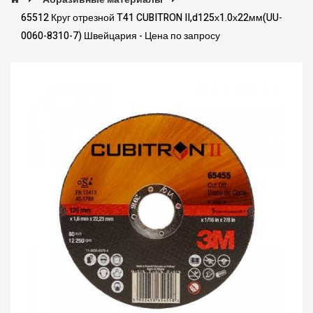
65512 Круг отрезной T41 CUBITRON II,d125х1.0х22мм(UU-
0060-8310-7) Швейцария - Цена по запросу