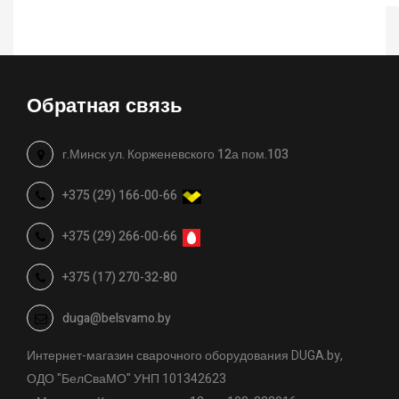
Обратная связь
г.Минск ул. Корженевского 12а пом.103
+375 (29) 166-00-66
+375 (29) 266-00-66
+375 (17) 270-32-80
duga@belsvamo.by
Интернет-магазин сварочного оборудования DUGA.by,
ОДО "БелСваМО" УНП 101342623