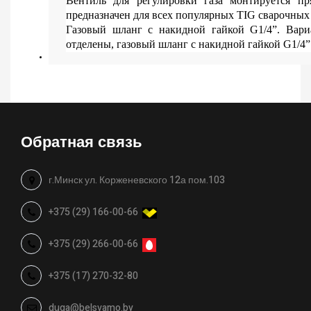
Вентиль для регулировки газа монтируется п
предназначен для всех популярных TIG сварочных 
Газовый шланг с накидной гайкой G1/4”. Вариа
отделены, газовый шланг с накидной гайкой G1/4”.
Обратная связь
г.Минск ул. Корженевского 12а пом.103
+375 (29) 166-00-66
+375 (29) 266-00-66
+375 (17) 270-32-80
duga@belsvamo.by