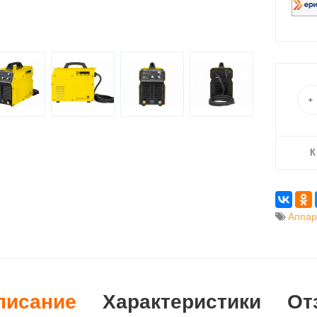
К
Аппар
писание
Характеристики
От