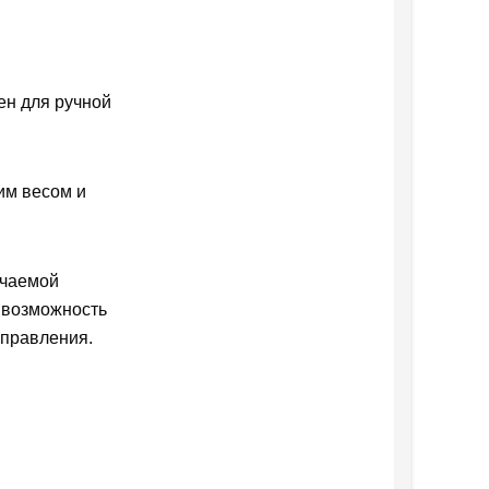
ен для ручной
им весом и
ючаемой
 возможность
управления.