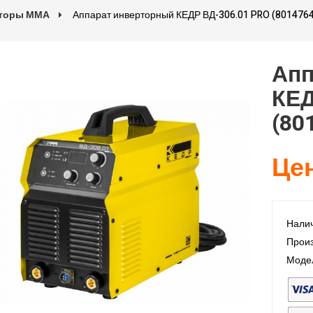
рторы ММА
Аппарат инверторный КЕДР ВД-306.01 PRO (8014764
Апп
КЕД
(80
Цен
Налич
Произ
Модел