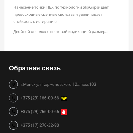
Нанесение точки ПВХ по технологии SlipGrip® дает
превосходные сцепные свойства и увеличивает
стойкость к истиранию
Двойной оверлок с цветовой индикацией размера
Обратная связь
г.Минск ул. Корженевского 12а пом.103
+375 (29) 166-00-66
+375 (29) 266-00-66
+375 (17) 270-32-80