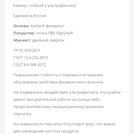
Кевлар, стойкий к ультрафиолету
Сделано в России
Основа:
Kevlar® филамент
Покрытие:
точка ПВХ SlipGrip®
Манжет:
двойной оверлок
ТР ТС 019/2011
ГОСТ 12.4.252-2013
ГОСТ ЕN 388-2012
Повышенная стойкость к порезам и истиранию
обусловлена свойством филаментного волокна
Не подвержены воздействию ультрафиолета, что крайне
важно при длительной работе на солнце либо
продолжительному незащищенному хранению
перчатки
На поверхности перчатки отсутствует ворс, что важно
для соблюдения чистоты продукта