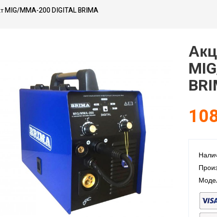
мат MIG/MMA-200 DIGITAL BRIMA
Акц
MIG
BR
108
Налич
Произ
Моде