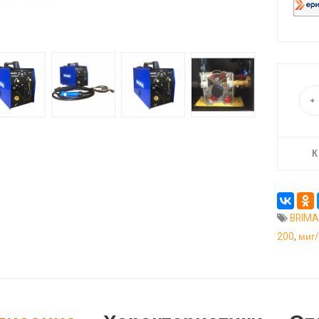
К
BRIMA
200
,
миг