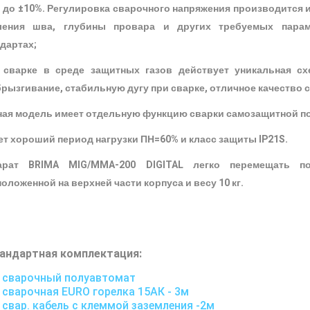
и до ±10%. Регулировка сварочного напряжения производится
ления шва, глубины провара и других требуемых парам
дартах;
 сварке в среде защитных газов действует уникальная сх
брызгивание, стабильную дугу при сварке, отличное качество
ная модель имеет отдельную функцию сварки самозащитной 
т хороший период нагрузки ПН=60% и класс защиты IP21S.
арат BRIMA MIG/MMA-200 DIGITAL легко перемещать по
оложенной на верхней части корпуса и весу 10 кг.
андартная комплектация:
сварочный полуавтомат
сварочная EURO горелка 15АК - 3м
свар. кабель с клеммой заземления -2м