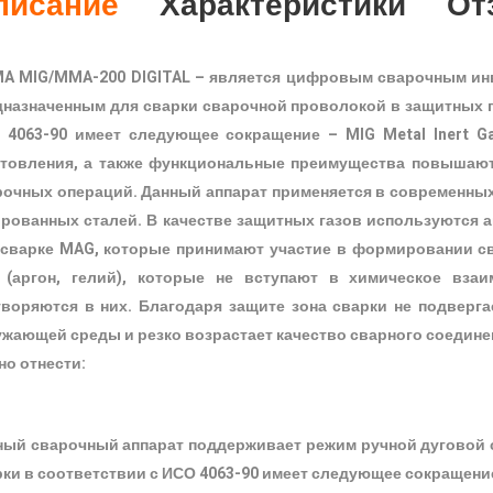
писание
Характеристики
От
MA MIG/MMA-200 DIGITAL – является цифровым сварочным ин
дназначенным для сварки сварочной проволокой в защитных г
 4063-90 имеет следующее сокращение – MIG Metal Inert Ga
отовления, а также функциональные преимущества повышают
рочных операций. Данный аппарат применяется в современных
рованных сталей. В качестве защитных газов используются ак
 сварке MAG, которые принимают участие в формировании св
 (аргон, гелий), которые не вступают в химическое вза
творяются в них. Благодаря защите зона сварки не подверг
ужающей среды и резко возрастает качество сварного соедин
но отнести:
ный сварочный аппарат поддерживает режим ручной дуговой 
ки в соответствии с ИСО 4063-90 имеет следующее сокращение