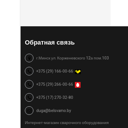
Обратная связь
г.Минск ул. Корженевского 12а пом.103
+375 (29) 166-00-66
+375 (29) 266-00-66
+375 (17) 270-32-80
duga@belsvamo.by
Интернет-магазин сварочного оборудования