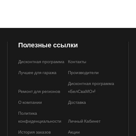
Полезные ссылки
Дисконтная программа
Контакты
Лучшее для гаража
Производители
Дисконтная программа
Ремонт для регионов
«БелСваМО»!
О компании
Доставка
Политика
конфиденциальности
Личный Кабинет
История заказов
Акции