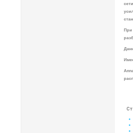
сет
уси
стан
При
раз
Дан
Имее
Апп
расп
Ст