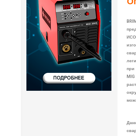
О
BRI
пре
ИСО
изг
сва
леги
при
MIG
рас
окр
мож
Дан
свар