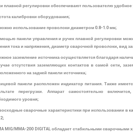
ки плавной регулировки обеспечивают пользователю удобное
стота калибровки оборудования;
можно использование проволоки диаметром 0.8-1.0 мм;
омощью панели управления и ручек плавной регулировки мож
ения тока и напряжения, диаметр сварочной проволоки, вид за
ежное заземление источника осуществляется благодаря налич
лучае отсутствия заземляющих контактов в самой сети, заз
оложенного на задней панели источника;
лицевой панели расположен индикатор питания. Также имеет
ультате перегрузки. Аппарат самостоятельно включится
бходимого уровня;
осходные сварочные характеристики при использовании в каче
2;
MA MIG/MMA-200 DIGITAL обладает стабильными сварочными х