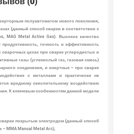
зывов (0)
верторным полуавтоматом нового поколения,
азах (данный способ сварки в соответствии с
s, MAG Metal Active Gas). Высокое качество
 продуктивность, точность и эффективность
 сварочных цехах при сварке углеродистых и
тивные газы (углекислый газ, газовая смесь)
арного соединения, и инертные – при сварке
имодействие с металлами и практически не
ается вредному окислительному воздействию
ения. К ключевым особенностям данной модели
сварки покрытым электродом (данный способ
 – MMA Manual Metal Arc);