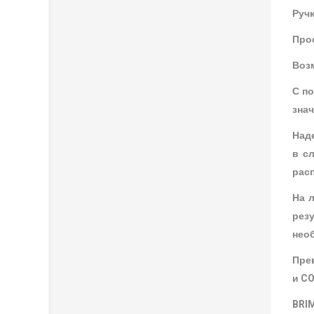
Руч
Про
Воз
С п
знач
Над
в с
расп
На 
рез
нео
Прев
и CO
BRI