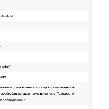
ерсальный
0
h-Brite™
мика
ционной промышленности, Общая промышленность,
ллообрабатывающая промышленность, Транспорт и
лое оборудование