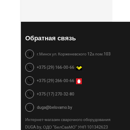
Обратная связь
г.Минск ул. Корженевского 12а пом.103
+375 (29) 166-00-66
+375 (29) 266-00-66
+375 (17) 270-32-80
duga@belsvamo.by
Интернет-магазин сварочного оборудования
DUGA.by, ОДО "БелСваМО" УНП 101342623