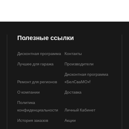
Полезные ссылки
Дисконтная программа
Контакты
Лучшее для гаража
Производители
Дисконтная программа
Ремонт для регионов
«БелСваМО»!
О компании
Доставка
Политика
конфиденциальности
Личный Кабинет
История заказов
Акции