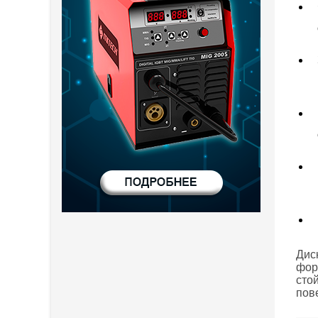
Дис
фор
сто
пов