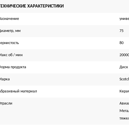
ТЕХНИЧЕСКИЕ ХАРАКТЕРИСТИКИ
Назначение
унив
Диаметр, мм
75
Зернистость
80
Макс об / мин
2000
Форма продукта
Диск
Марка
Scotc
Абразивный материал
Кера
Отрасли
Авиа
Мета
тяже