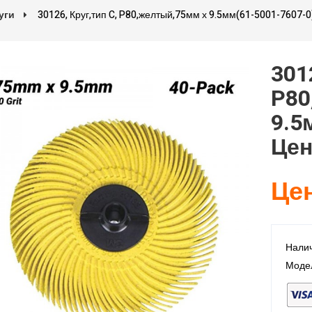
уги
30126, Круг,тип C, P80,желтый,75мм х 9.5мм(61-5001-7607-0
301
P80
9.5
Цен
Цен
Налич
Модел