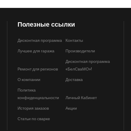
Полезные ссылки
Дисконтная программа
Контакты
Лучшее для гаража
Производители
Дисконтная программа
Ремонт для регионов
«БелСваМО»!
О компании
Доставка
Политика
конфиденциальности
Личный Кабинет
История заказов
Акции
Статьи по сварке