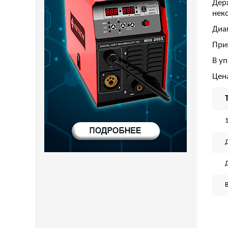
Дер
нек
Диа
При
В уп
Цена