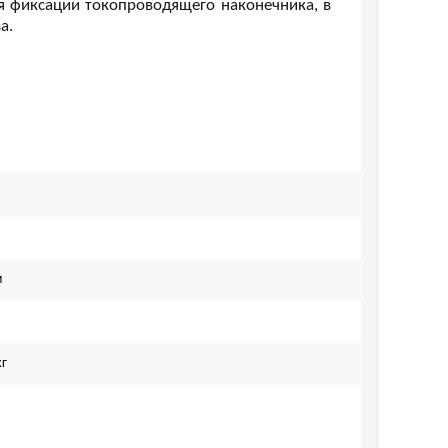
я фиксации токопроводящего наконечника, в
а.
м
кг