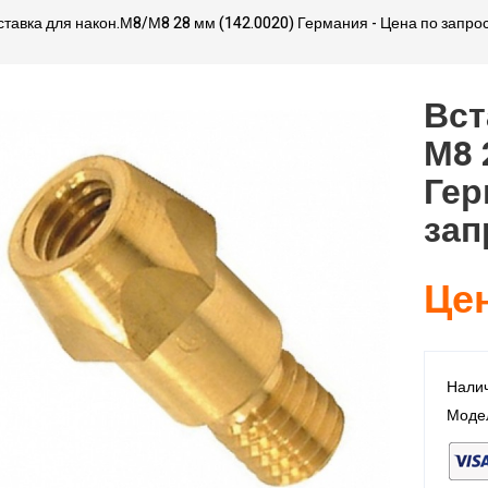
ставка для након.М8/М8 28 мм (142.0020) Германия - Цена по запро
Вст
М8 
Гер
зап
Цен
Налич
Модел