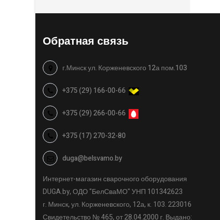
Обратная связь
г.Минск ул. Корженевского 12а пом.103
+375 (29) 166-00-66
+375 (29) 266-00-66
+375 (17) 270-32-80
duga@belsvamo.by
Интернет-магазин сварочного оборудования
DUGA.by, ОДО "БелСваМО" УНП 101342623
г. Минск, ул. Корженевского, 12а, к. 103. 223016
Свидетельство № 465, от 28.04.2000 г. Выдано: